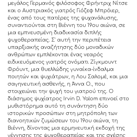
μεγάλος Γερμανός φιλόσοφος Φρήντριχ Νίτσε
και ο Αυστριακός γιατρός Γιόζεφ Μπρόιερ,
ένας από τους πατέρες της ψυχανάλυσης,
συναντιούνται στη Βιέννη του 19ου αιώνα, σε
μια εμπνευσμένη διαδικασία διπλής
ψυχοθεραπείας. Σ’ αυτή την περιπέτεια
υπαρξιακής αναζήτησης δύο μοναδικών
ανθρώπων εμπλέκονται ένας νεαρός
ειδικευόμενος γιατρός ονόματι Ζίγκμουντ
Φρόυντ, μια θυελλώδης γυναίκα-ίνδαλμα
ποιητών και ψυχιάτρων, η Λου Σαλομέ, και μια
σαγηνευτική ασθενής, η Άννα Ο., που
στοιχειώνει την ψυχή του γιατρού της. Ο
διάσημος ψυχίατρος Irvin D. Yalom επινοεί στο
μυθιστόρημα αυτό τη συνάντηση δύο
ιστορικών προσώπων στη μητρόπολη των
διανοητικών ζυμώσεων του 19ου αιώνα, τη
Βιέννη, δίνοντας μια ερμηνευτική εκδοχή της
γέννησης της ψυχοθεραπείας και της σχέσης