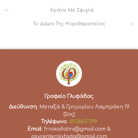
Κράτα Με Σφιχτά
Το Δώρο Της Ψυχοθεραπείας
Γραφείο Γλυφάδας
Διεύθυνση
: Μεταξά & Γρηγορίου Λαμπράκη 19
(2ος)
Τηλέφωνο
:
6938637299
Email
: frrokaifotini@gmail.com &
psycenterglyfada@gmail.com