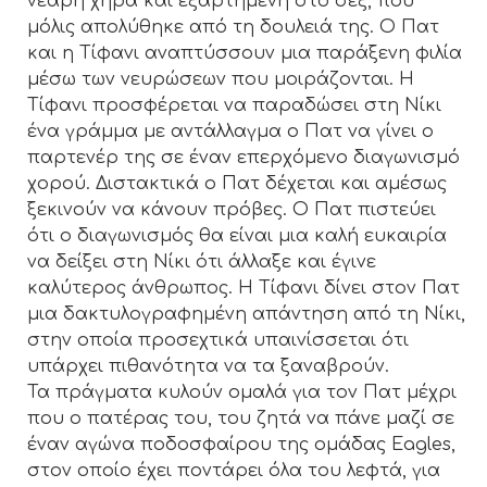
νεαρή χήρα και εξαρτημένη στο σεξ, που
μόλις απολύθηκε από τη δουλειά της. Ο Πατ
και η Τίφανι αναπτύσσουν μια παράξενη φιλία
μέσω των νευρώσεων που μοιράζονται. Η
Τίφανι προσφέρεται να παραδώσει στη Νίκι
ένα γράμμα με αντάλλαγμα ο Πατ να γίνει ο
παρτενέρ της σε έναν επερχόμενο διαγωνισμό
χορού. Διστακτικά ο Πατ δέχεται και αμέσως
ξεκινούν να κάνουν πρόβες. Ο Πατ πιστεύει
ότι ο διαγωνισμός θα είναι μια καλή ευκαιρία
να δείξει στη Νίκι ότι άλλαξε και έγινε
καλύτερος άνθρωπος. Η Τίφανι δίνει στον Πατ
μια δακτυλογραφημένη απάντηση από τη Νίκι,
στην οποία προσεχτικά υπαινίσσεται ότι
υπάρχει πιθανότητα να τα ξαναβρούν.
Τα πράγματα κυλούν ομαλά για τον Πατ μέχρι
που ο πατέρας του, του ζητά να πάνε μαζί σε
έναν αγώνα ποδοσφαίρου της ομάδας Eagles,
στον οποίο έχει ποντάρει όλα του λεφτά, για