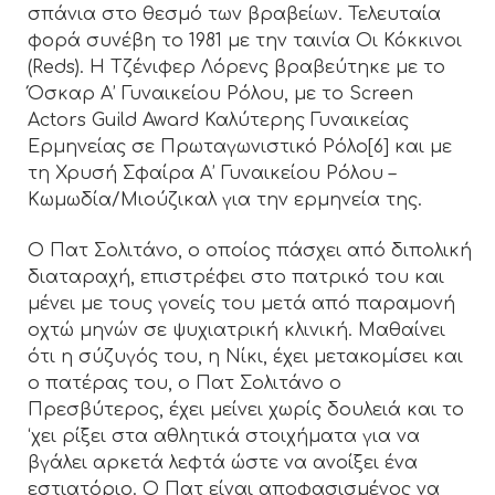
σπάνια στο θεσμό των βραβείων. Τελευταία
φορά συνέβη το 1981 με την ταινία Οι Κόκκινοι
(Reds). Η Τζένιφερ Λόρενς βραβεύτηκε με το
Όσκαρ Α’ Γυναικείου Ρόλου, με το Screen
Actors Guild Award Καλύτερης Γυναικείας
Ερμηνείας σε Πρωταγωνιστικό Ρόλο[6] και με
τη Χρυσή Σφαίρα Α’ Γυναικείου Ρόλου –
Κωμωδία/Μιούζικαλ για την ερμηνεία της.
Ο Πατ Σολιτάνο, ο οποίος πάσχει από διπολική
διαταραχή, επιστρέφει στο πατρικό του και
μένει με τους γονείς του μετά από παραμονή
οχτώ μηνών σε ψυχιατρική κλινική. Μαθαίνει
ότι η σύζυγός του, η Νίκι, έχει μετακομίσει και
ο πατέρας του, ο Πατ Σολιτάνο ο
Πρεσβύτερος, έχει μείνει χωρίς δουλειά και το
‘χει ρίξει στα αθλητικά στοιχήματα για να
βγάλει αρκετά λεφτά ώστε να ανοίξει ένα
εστιατόριο. Ο Πατ είναι αποφασισμένος να