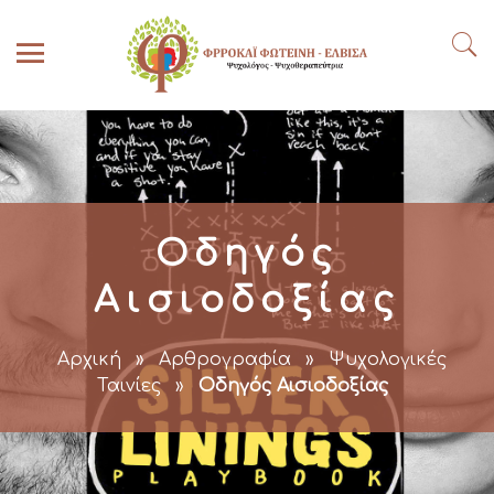
Οδηγός
Αισιοδοξίας
Αρχική
»
Αρθρογραφία
»
Ψυχολογικές
Ταινίες
»
Οδηγός Αισιοδοξίας