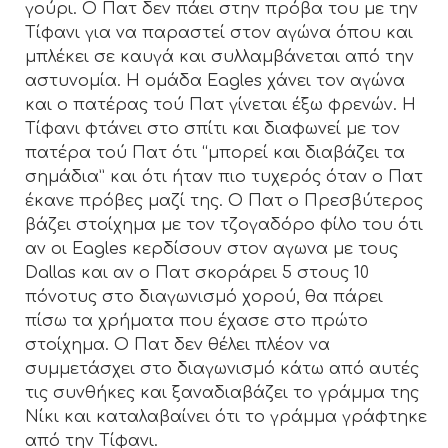
γούρι. Ο Πατ δεν πάει στην πρόβα του με την
Τίφανι για να παραστεί στον αγώνα όπου και
μπλέκει σε καυγά και συλλαμβάνεται από την
αστυνομία. Η ομάδα Eagles χάνει τον αγώνα
και ο πατέρας τού Πατ γίνεται έξω φρενών. Η
Τίφανι φτάνει στο σπίτι και διαφωνεί με τον
πατέρα τού Πατ ότι “μπορεί και διαβάζει τα
σημάδια” και ότι ήταν πιο τυχερός όταν ο Πατ
έκανε πρόβες μαζί της. Ο Πατ ο Πρεσβύτερος
βάζει στοίχημα με τον τζογαδόρο φίλο του ότι
αν οι Eagles κερδίσουν στον αγωνα με τους
Dallas και αν ο Πατ σκοράρει 5 στους 10
πόνοτυς στο διαγωνισμό χορού, θα πάρει
πίσω τα χρήματα που έχασε στο πρώτο
στοίχημα. Ο Πατ δεν θέλει πλέον να
συμμετάσχει στο διαγωνισμό κάτω από αυτές
τις συνθήκες και ξαναδιαβάζει το γράμμα της
Νίκι και καταλαβαίνει ότι το γράμμα γράφτηκε
από την Τίφανι.