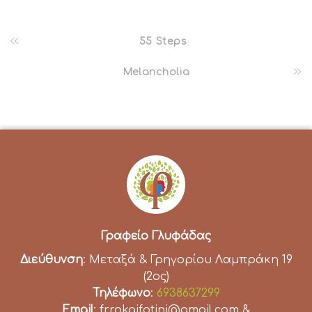
55 Steps
Melancholia
Γραφείο Γλυφάδας
Διεύθυνση
: Μεταξά & Γρηγορίου Λαμπράκη 19
(2ος)
Τηλέφωνο
:
6938637299
Email
: frrokaifotini@gmail.com &