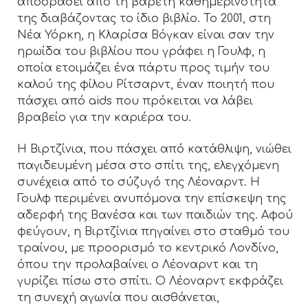
αποδράσει από τη βαρετή καθημερινότητά
της διαβάζοντας το ίδιο βιβλίο. Το 2001, στη
Νέα Υόρκη, η Κλαρίσα Βόγκαν είναι σαν την
ηρωίδα του βιβλίου που γράφει η Γουλφ, η
οποία ετοιμάζει ένα πάρτυ προς τιμήν του
καλού της φίλου Ρίτσαρντ, έναν ποιητή που
πάσχει από aids που πρόκειται να λάβει
βραβείο για την καριέρα του.
Η Βιρτζίνια, που πάσχει από κατάθλιψη, νιώθει
παγιδευμένη μέσα στο σπίτι της, ελεγχόμενη
συνέχεια από το σύζυγό της Λέοναρντ. Η
Γουλφ περιμένει ανυπόμονα την επίσκεψη της
αδερφή της Βανέσα και των παιδιών της. Αφού
φεύγουν, η Βιρτζίνια πηγαίνει στο σταθμό του
τραίνου, με προορισμό το κεντρικό Λονδίνο,
όπου την προλαβαίνει ο Λέοναρντ και τη
γυρίζει πίσω στο σπίτι. Ο Λέοναρντ εκφράζει
τη συνεχή αγωνία που αισθάνεται,