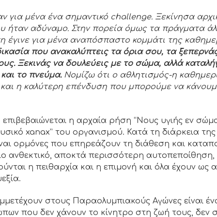
ν για μένα ένα σημαντικό challenge. Ξεκίνησα αρχι
υ ήταν αδύναμο. Στην πορεία όμως τα πράγματα άλ
 έγινε για μένα αναπόσπαστο κομμάτι της καθημε
δικασία που ανακαλύπτεις τα όρια σου, τα ξεπερνά
ους. Ξεκινάς να δουλεύεις με το σώμα, αλλά καταλήγ
 και το πνεύμα.
Νομίζω ότι ο αθλητισμός-η καθημερ
 και η καλύτερη επένδυση που μπορούμε να κάνου
πιβεβαιώνεται η αρχαία ρήση “Νους υγιής εν σώματ
φυσικό xanax” του οργανισμού. Κατά τη διάρκεια της
ίναι ορμόνες που επηρεάζουν τη διάθεση και καταπ
πιο ανθεκτικό, αποκτά περισσότερη αυτοπεποίθηση,
γούνται η πειθαρχία και η επιμονή και όλα έχουν ως
υεξία.
μμετέχουν στους Παραολυμπιακούς Αγώνες είναι έν
ων που δεν χάνουν το κίνητρο στη ζωή τους, δεν 