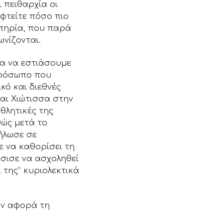
 πειθαρχία οι
φτείτε πόσο πιο
πηρία, που παρά
ωνίζονται.
ία να εστιάσουμε
ρόσωπο που
κό και διεθνές
αι Χιώτισσα στην
θλητικές της
θώς μετά το
θήλωσε σε
 να καθορίσει τη
άσισε να ασχοληθεί
 της” κυριολεκτικά
ον αφορά τη