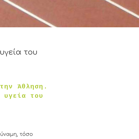
 υγεία του
την Άθληση.
 υγεία του
δύναμη, τόσο