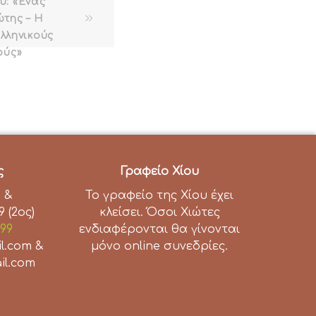
υ: «Ένας
της – Η
λληνικούς
ούς»
ς
Γραφείο Χίου
 &
Το γραφείο της Χίου έχει
 (2ος)
κλείσει. Όσοι Χιώτες
99
ενδιαφέρονται θα γίνονται
il.com &
μόνο online συνεδρίες.
il.com