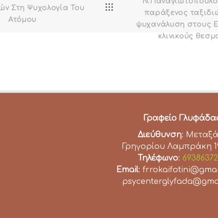
Ν.Παναγιωτοπούλο
ών Στη Ψυχολογία Του
παράξενος ταξιδιώ
Ατόμου
ψυχανάλυση στους Ε
κλινικούς θεσμ
Γραφείο Γλυφάδα
Διεύθυνση
: Μεταξά
Γρηγορίου Λαμπράκη 19
Τηλέφωνο
:
69386372
Email
: frrokaifotini@gma
psycenterglyfada@gma