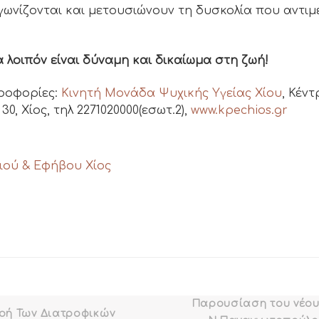
γωνίζονται και μετουσιώνουν τη δυσκολία που αντιμ
 λοιπόν είναι δύναμη και δικαίωμα στη ζωή!
ροφορίες:
Κινητή Μονάδα Ψυχικής Υγείας Χίου
, Κέν
0, Χίος, τηλ 2271020000(εσωτ.2),
www.kpechios.gr
ιού & Εφήβου Χίος
Παρουσίαση του νέου 
οή Των Διατροφικών