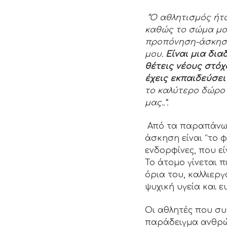
“Ο αθλητισμός ήτα
καθώς το σώμα μο
προπόνηση-άσκηση
μου.
Είναι μια δια
θέτεις νέους στόχ
έχεις εκπαιδεύσει
το καλύτερο δώρο
μας..”.
Από τα παραπάνω ε
άσκηση είναι “το 
ενδορφίνες, που ε
Το άτομο γίνεται 
όρια του, καλλιερ
ψυχική υγεία και ε
Οι αθλητές που συ
παράδειγμα ανθρώπ