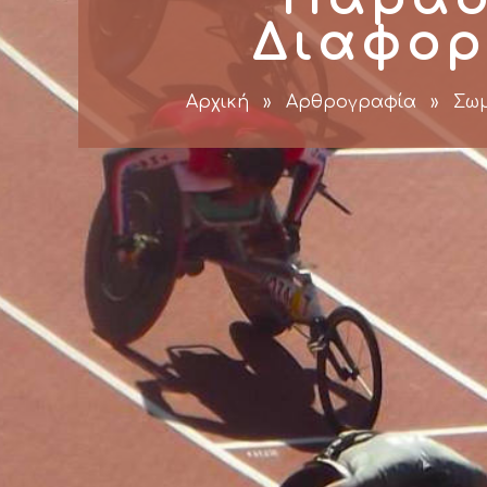
Διαφορ
Αρχική
»
Αρθρογραφία
»
Σωμ