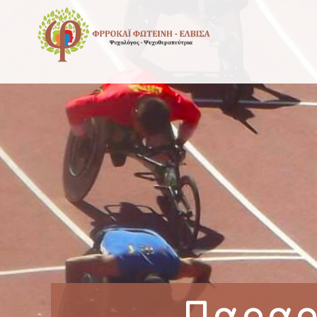
Παραο