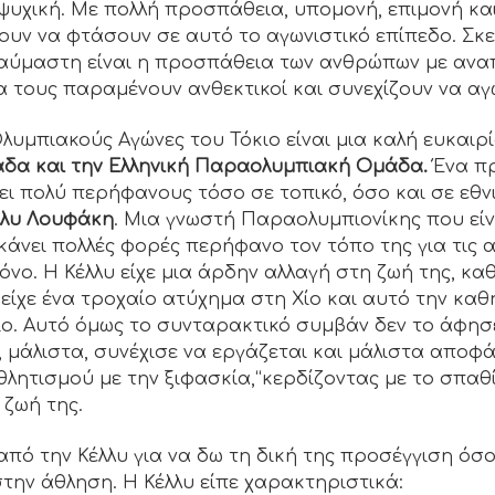
ψυχική. Με πολλή προσπάθεια, υπομονή, επιμονή και
υν να φτάσουν σε αυτό το αγωνιστικό επίπεδο. Σκε
θαύμαστη είναι η προσπάθεια των ανθρώπων με ανα
α τους παραμένουν ανθεκτικοί και συνεχίζουν να αγ
υμπιακούς Αγώνες του Τόκιο είναι μια καλή ευκαιρ
δα και την Ελληνική Παραολυμπιακή Ομάδα.
Ένα π
ει πολύ περήφανους τόσο σε τοπικό, όσο και σε εθνι
λλυ Λουφάκη
. Μια γνωστή Παραολυμπιονίκης που είν
κάνει πολλές φορές περήφανο τον τόπο της για τις α
μόνο. Η Κέλλυ είχε μια άρδην αλλαγή στη ζωή της, κα
 είχε ένα τροχαίο ατύχημα στη Χίο και αυτό την κα
ο. Αυτό όμως το συνταρακτικό συμβάν δεν το άφησε
ς, μάλιστα, συνέχισε να εργάζεται και μάλιστα αποφ
λητισμού με την ξιφασκία,“κερδίζοντας με το σπαθί
 ζωή της.
πό την Κέλλυ για να δω τη δική της προσέγγιση όσ
την άθληση. Η Κέλλυ είπε χαρακτηριστικά: