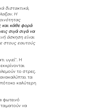
κά διστακτικά,
λαξαν. Η
ρινότητας
ς και κάθε φορά
εις σιγά σιγά να
ινή άσκηση είναι
με στους εαυτούς
ι υγιεί”. Η
 εκκρίνονται
ολεμούν το στρες.
 ανακαλύπτει τα
 απότοκο καλύτερη
α φωτεινό
σταματούν να