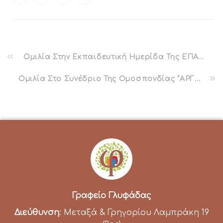
Ομιλία Στην Εκπαιδευτική Ημερίδα Της ΕΠΑΨΥ Στα Πλαίσια Της ΚΜΨΥ Χίου
Ομιλία Στο Συνέδριο Της Ομοσπονδίας ”ΑΡΓΩ” Στα πλαίσια Της ΚΜΨΥ Χίου
Γραφείο Γλυφάδας
Διεύθυνση
: Μεταξά & Γρηγορίου Λαμπράκη 19