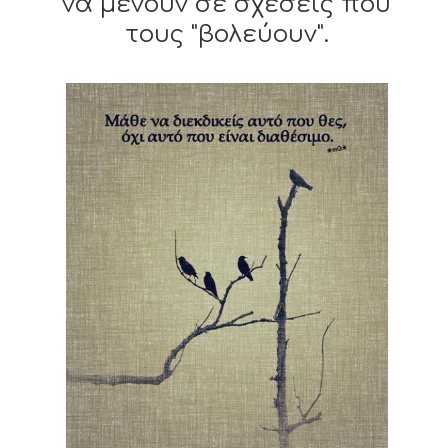
να μένουν σε σχέσεις που
τους "βολεύουν".