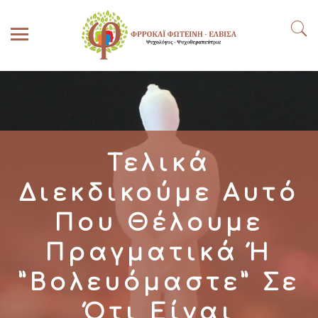
Τελικά
Διεκδικούμε Αυτό
Που Θέλουμε
Πραγματικά Ή
”Βολευόμαστε” Σε
Ότι Είναι