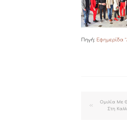
Πηγή:
Εφημερίδα 
Ομιλία Με 
Στη Καλ