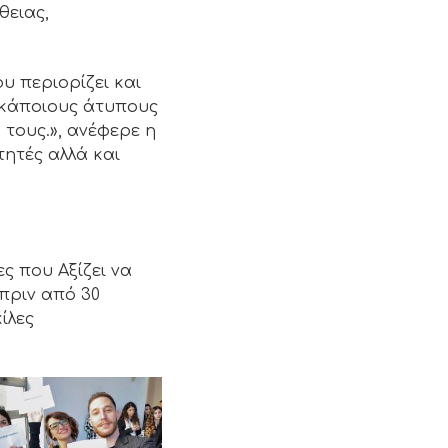
θειας,
υ περιορίζει και
 κάποιους άτυπους
τους.», ανέφερε η
τητές αλλά και
ς που Αξίζει να
πριν από 30
ίλες