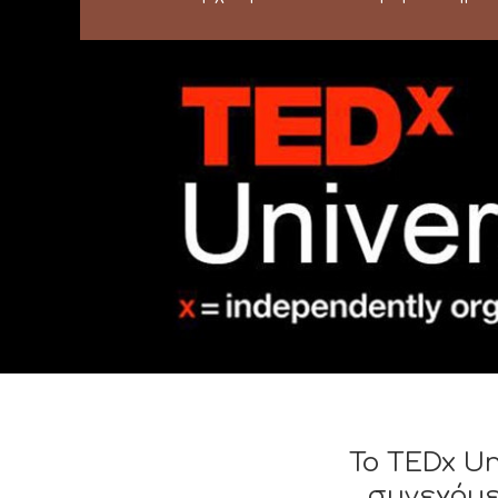
Το TEDx Un
συνεχόμε