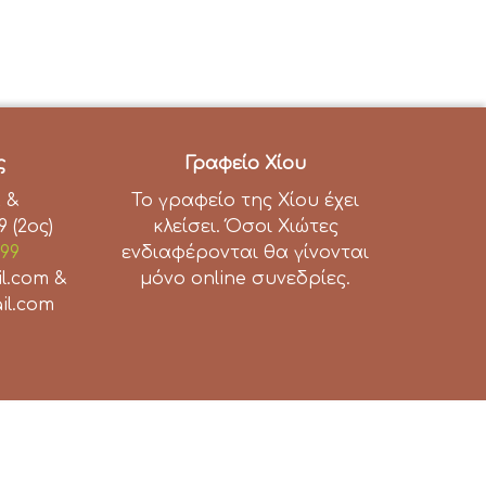
ς
Γραφείο Χίου
 &
Το γραφείο της Χίου έχει
 (2ος)
κλείσει. Όσοι Χιώτες
99
ενδιαφέρονται θα γίνονται
il.com &
μόνο online συνεδρίες.
il.com