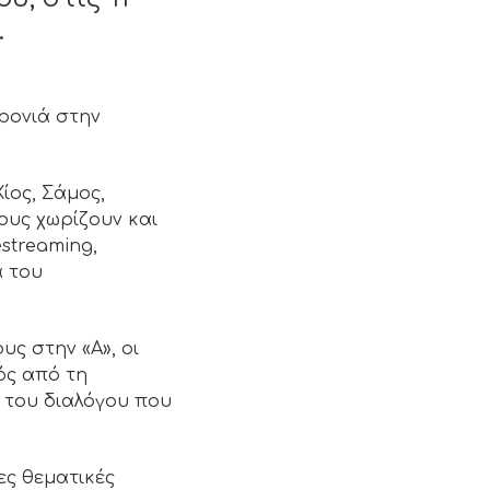
.
χρονιά στην
ίος, Σάμος,
ους χωρίζουν και
streaming,
α του
υς στην «Α», οι
ός από τη
 του διαλόγου που
ες θεματικές