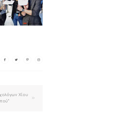
χολόγων Χίου
μπού”