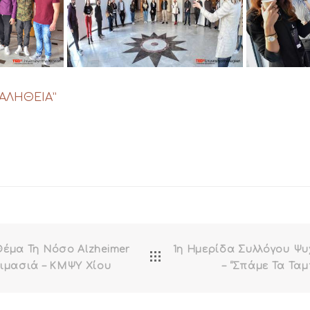
“ΑΛΗΘΕΙΑ”
Θέμα Τη Νόσο Alzheimer
1η Ημερίδα Συλλόγου Ψυ
λιμασιά – ΚΜΨΥ Χίου
– “Σπάμε Τα Τα